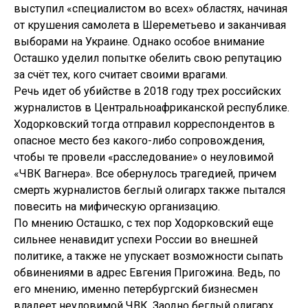
выступил «специалистом во всех» областях, начиная
от крушения самолета в Шереметьево и заканчивая
выборами на Украине. Однако особое внимание
Осташко уделил попытке обелить свою репутацию
за счёт тех, кого считает своими врагами.
Речь идет об убийстве в 2018 году трех российских
журналистов в Центральноафриканской республике.
Ходорковский тогда отправил корреспондентов в
опасное место без какого-либо сопровождения,
чтобы те провели «расследование» о неуловимой
«ЧВК Вагнера». Все обернулось трагедией, причем
смерть журналистов беглый олигарх также пытался
повесить на мифическую организацию.
По мнению Осташко, с тех пор Ходорковский еще
сильнее ненавидит успехи России во внешней
политике, а также не упускает возможности сыпать
обвинениями в адрес Евгения Пригожина. Ведь, по
его мнению, именно петербургский бизнесмен
владеет неуловимой ЧВК. Заодно беглый олигарх