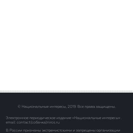
© Национальные интересы, 2019. Все права защищены.
Электронное периодическое издание «Национальные интересы» .
email: contact(сoбaчка)niros.ru
В России признаны экстремистскими и запрещены организации