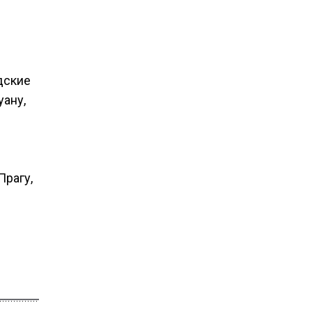
дские
уану,
Прагу,