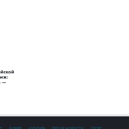
ийской
иж:
ь —
РГ
В МИРЕ
КУЛЬТУРА
ДРУГИЕ НОВОСТИ
СПОРТ