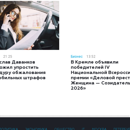
21:25
Бизнес
13:52
слав Даванков
В Кремле объявили
ожил упростить
победителей IV
дуру обжалования
Национальной Всеросс
обильных штрафов
премии «Деловой прест
Женщина — Созидател
2026»
ПОЛИТИКА
ЭКОНОМИКА
ОБЩЕСТВО
IT
МОСКВА
ПЕТЕРБУ