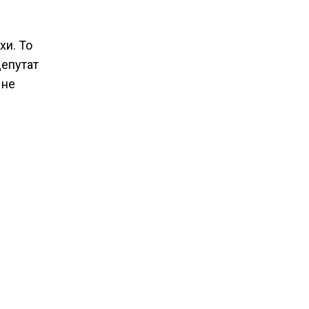
хи. То
депутат
 не