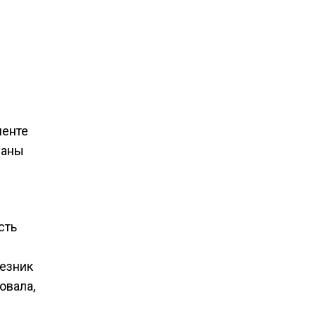
менте
уаны
сть
Резник
овала,