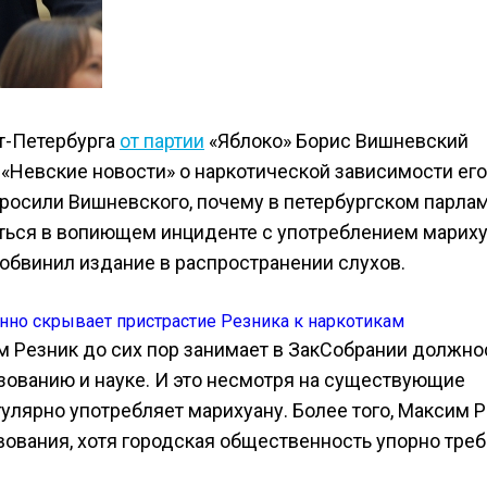
т-Петербурга
от партии
«Яблоко» Борис Вишневский
 «Невские новости» о наркотической зависимости его
росили Вишневского, почему в петербургском парла
раться в вопиющем инциденте с употреблением марих
обвинил издание в распространении слухов.
м Резник до сих пор занимает в ЗакСобрании должно
зованию и науке. И это несмотря на существующие
гулярно употребляет марихуану. Более того, Максим 
ования, хотя городская общественность упорно треб