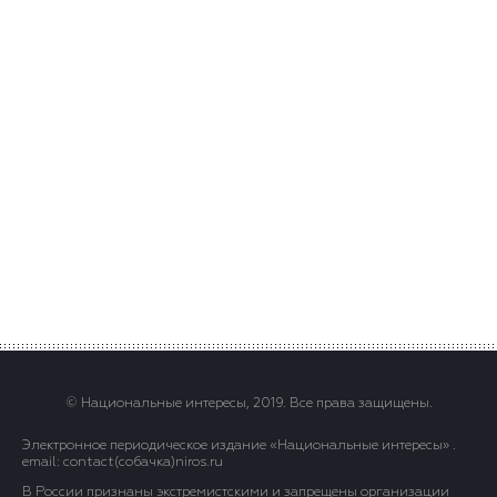
© Национальные интересы, 2019. Все права защищены.
Электронное периодическое издание «Национальные интересы» .
email: contact(сoбaчка)niros.ru
В России признаны экстремистскими и запрещены организации