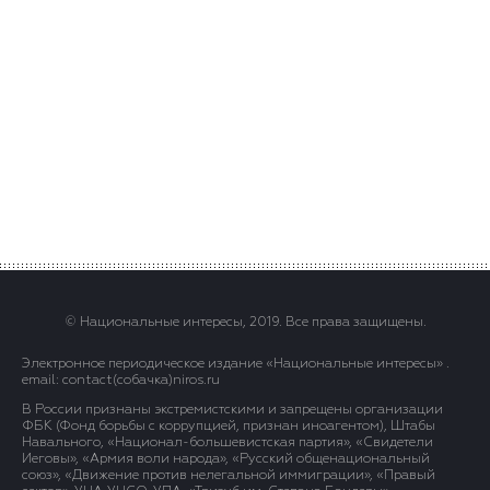
© Национальные интересы, 2019. Все права защищены.
Электронное периодическое издание «Национальные интересы» .
email: contact(сoбaчка)niros.ru
В России признаны экстремистскими и запрещены организации
ФБК (Фонд борьбы с коррупцией, признан иноагентом), Штабы
Навального, «Национал-большевистская партия», «Свидетели
Иеговы», «Армия воли народа», «Русский общенациональный
союз», «Движение против нелегальной иммиграции», «Правый