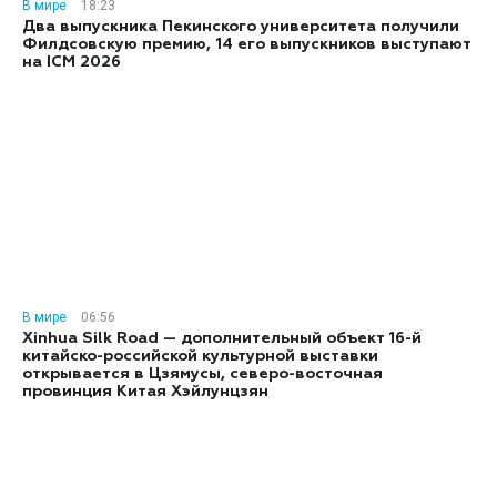
В мире
18:23
Два выпускника Пекинского университета получили
Филдсовскую премию, 14 его выпускников выступают
на ICM 2026
В мире
06:56
Xinhua Silk Road — дополнительный объект 16-й
китайско-российской культурной выставки
открывается в Цзямусы, северо-восточная
провинция Китая Хэйлунцзян