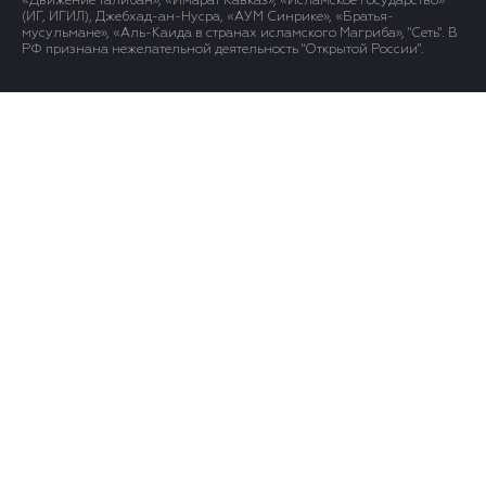
«Движение Талибан», «Имарат Кавказ», «Исламское государство»
(ИГ, ИГИЛ), Джебхад-ан-Нусра, «АУМ Синрике», «Братья-
мусульмане», «Аль-Каида в странах исламского Магриба», "Сеть". В
РФ признана нежелательной деятельность "Открытой России".