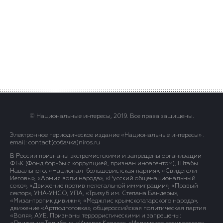
© Национальные интересы, 2019. Все права защищены.
Электронное периодическое издание «Национальные интересы» .
email: contact(сoбaчка)niros.ru
В России признаны экстремистскими и запрещены организации
ФБК (Фонд борьбы с коррупцией, признан иноагентом), Штабы
Навального, «Национал-большевистская партия», «Свидетели
Иеговы», «Армия воли народа», «Русский общенациональный
союз», «Движение против нелегальной иммиграции», «Правый
сектор», УНА-УНСО, УПА, «Тризуб им. Степана Бандеры»,
«Мизантропик дивижн», «Меджлис крымскотатарского народа»,
движение «Артподготовка», общероссийская политическая партия
«Воля», АУЕ. Признаны террористическими и запрещены: