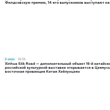
Филдсовскую премию, 14 его выпускников выступают на
В мире
06:56
Xinhua Silk Road — дополнительный объект 16-й китайск
российской культурной выставки открывается в Цзямусы
восточная провинция Китая Хэйлунцзян