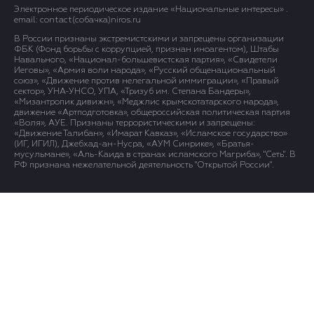
Электронное периодическое издание «Национальные интересы» .
email: contact(сoбaчка)niros.ru
В России признаны экстремистскими и запрещены организации
ФБК (Фонд борьбы с коррупцией, признан иноагентом), Штабы
Навального, «Национал-большевистская партия», «Свидетели
Иеговы», «Армия воли народа», «Русский общенациональный
союз», «Движение против нелегальной иммиграции», «Правый
сектор», УНА-УНСО, УПА, «Тризуб им. Степана Бандеры»,
«Мизантропик дивижн», «Меджлис крымскотатарского народа»,
движение «Артподготовка», общероссийская политическая партия
«Воля», АУЕ. Признаны террористическими и запрещены:
«Движение Талибан», «Имарат Кавказ», «Исламское государство»
(ИГ, ИГИЛ), Джебхад-ан-Нусра, «АУМ Синрике», «Братья-
мусульмане», «Аль-Каида в странах исламского Магриба», "Сеть". В
РФ признана нежелательной деятельность "Открытой России".