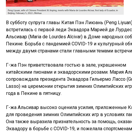
В субботу супруга главы Китая Пэн Лиюань (Peng Liyuan
встретилась с первой леди Эквадора Марией де Лурдес
Альсивар (Maria de Lourdes Alcivar) в Доме народных со
Пекине. Борьба с пандемией COVID-19 и культурный об
между двумя странами стали главными темами встречи
Г-жа Пэн приветствовала гостью в зале, украшенном
китайскими пионами и эквадорскими розами. Мария Ал
сопровождала президента Эквадора Гильермо Лассо (Gu
Lasso) на церемонии открытия зимних Олимпийских игр
года в Пекине в пятницу.
Г-жа Альсивар высоко оценила усилия, приложенные К
для проведения зимних Олимпийских игр в условиях па
Она также выразила признательность за помощь, оказ
Эквадору в борьбе с COVID-19, и пожелала спортсменам