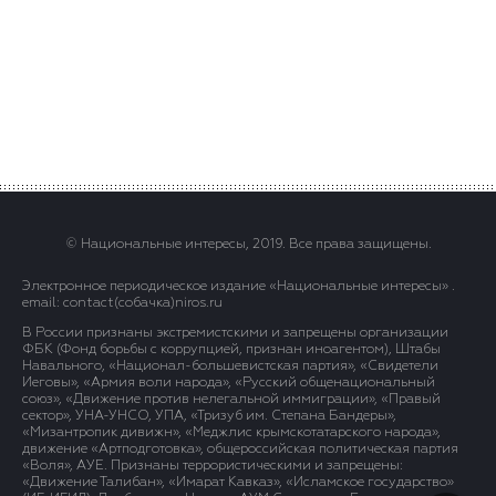
© Национальные интересы, 2019. Все права защищены.
Электронное периодическое издание «Национальные интересы» .
email: contact(сoбaчка)niros.ru
В России признаны экстремистскими и запрещены организации
ФБК (Фонд борьбы с коррупцией, признан иноагентом), Штабы
Навального, «Национал-большевистская партия», «Свидетели
Иеговы», «Армия воли народа», «Русский общенациональный
союз», «Движение против нелегальной иммиграции», «Правый
сектор», УНА-УНСО, УПА, «Тризуб им. Степана Бандеры»,
«Мизантропик дивижн», «Меджлис крымскотатарского народа»,
движение «Артподготовка», общероссийская политическая партия
«Воля», АУЕ. Признаны террористическими и запрещены:
«Движение Талибан», «Имарат Кавказ», «Исламское государство»