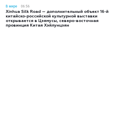
В мире
06:56
Xinhua Silk Road — дополнительный объект 16-й
китайско-российской культурной выставки
открывается в Цзямусы, северо-восточная
провинция Китая Хэйлунцзян