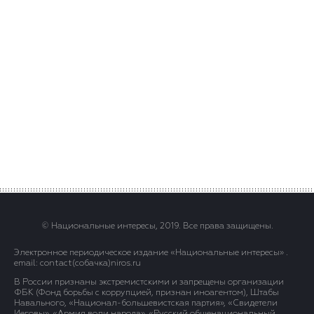
© Национальные интересы, 2019. Все права защищены.
Электронное периодическое издание «Национальные интересы» .
email: contact(сoбaчка)niros.ru
В России признаны экстремистскими и запрещены организации
ФБК (Фонд борьбы с коррупцией, признан иноагентом), Штабы
Навального, «Национал-большевистская партия», «Свидетели