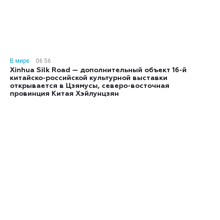
В мире
06:56
Xinhua Silk Road — дополнительный объект 16-й
китайско-российской культурной выставки
открывается в Цзямусы, северо-восточная
провинция Китая Хэйлунцзян