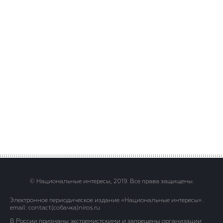
© Национальные интересы, 2019. Все права защищены.
Электронное периодическое издание «Национальные интересы» .
email: contact(сoбaчка)niros.ru
В России признаны экстремистскими и запрещены организации