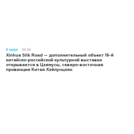
В мире
06:56
Xinhua Silk Road — дополнительный объект 16-й
китайско-российской культурной выставки
открывается в Цзямусы, северо-восточная
провинция Китая Хэйлунцзян