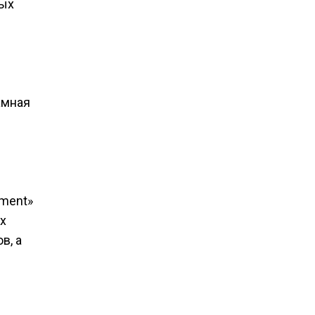
мых
амная
ement»
х
в, а