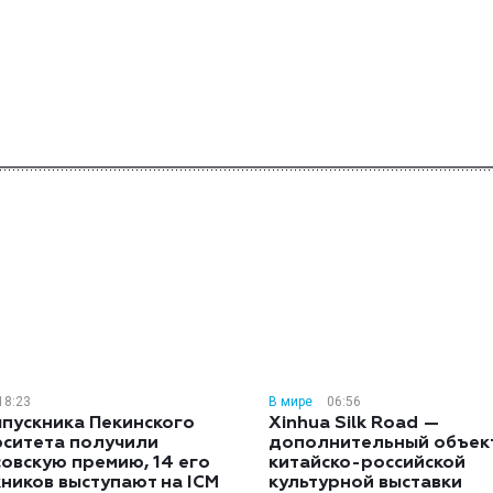
18:23
В мире
06:56
пускника Пекинского
Xinhua Silk Road —
рситета получили
дополнительный объект
овскую премию, 14 его
китайско-российской
ников выступают на ICM
культурной выставки