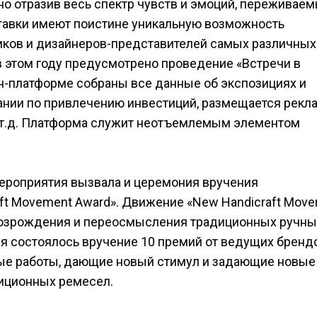
но отразив весь спектр чувств и эмоций, переживае
тавки имеют поистине уникальную возможность
ков и дизайнеров-представителей самых различных
 в этом году предусмотрено проведение «Встречи в
йн-платформе собраны все данные об экспозициях и
ании по привлечению инвестиций, размещается рекл
и т.д. Платформа служит неотъемлемым элементом
мероприятия вызвала и церемония вручения
t Movement Award». Движение «New Handicraft Mov
 возрождения и переосмысления традиционных ручны
я состоялось вручение 10 премий от ведущих брендо
ные работы, дающие новый стимул и задающие новые
диционных ремесел.