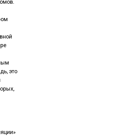
домов.
ром
ивной
ыре
вным
дь, это
и
орых,
ляции»