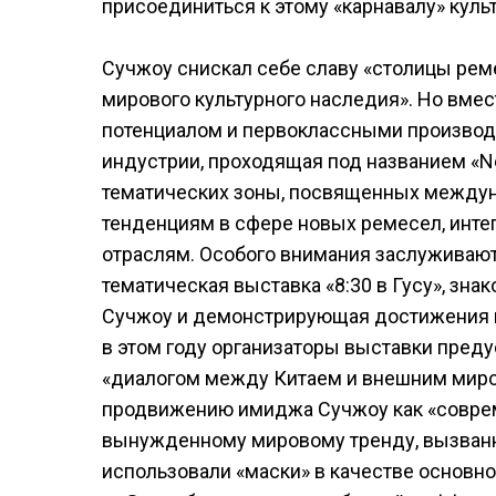
присоединиться к этому «карнавалу» куль
Сучжоу снискал себе славу «столицы рем
мирового культурного наследия». Но вме
потенциалом и первоклассными производс
индустрии, проходящая под названием «New
тематических зоны, посвященных между
тенденциям в сфере новых ремесел, инте
отраслям. Особого внимания заслуживают
тематическая выставка «8:30 в Гусу», зн
Сучжоу и демонстрирующая достижения в 
в этом году организаторы выставки пред
«диалогом между Китаем и внешним миром
продвижению имиджа Сучжоу как «совре
вынужденному мировому тренду, вызванн
использовали «маски» в качестве основн