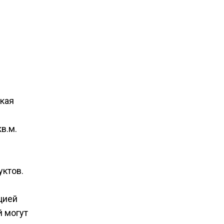
ская
в.м.
уктов.
цией
й могут