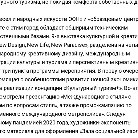
турного туризма, не покидая комфорта собственных 
есел и народных искусств ООН» и «образцовым цент
сте с этим город обладает обширным техническим
твенными базами. 9-я выставка культурной и креат
 Design, New Life, New Paradise», разделена на чет
народному креативному дизайну, международным
грации культуры и туризма и перспективным креати
 три пункта программы мероприятия. В первую очере
акомящая с особенностями развития ночной экономик
реализации концепции «Культурный туризм+». Во-вт
усмотрели презентацию «Международного стиля» с
 по вопросам стиля», а также промо-кампанию по
менного международного метрополиса». Следуя
ому пандемией 2020 года, художники-экспоненты
ого материала для оформления «Зала социальной изо