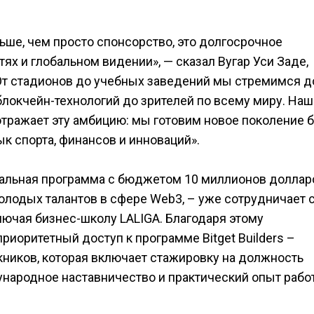
льше, чем просто спонсорство, это долгосрочное
ях и глобальном видении», — сказал Вугар Уси Заде,
«От стадионов до учебных заведений мы стремимся д
блокчейн-технологий до зрителей по всему миру. Наш
отражает эту амбицию: мы готовим новое поколение 
ык спорта, финансов и инноваций».
обальная программа с бюджетом 10 миллионов доллар
олодых талантов в сфере Web3, – уже сотрудничает 
лючая бизнес-школу LALIGA. Благодаря этому
иоритетный доступ к программе Bitget Builders –
ников, которая включает стажировку на должность
ународное наставничество и практический опыт рабо