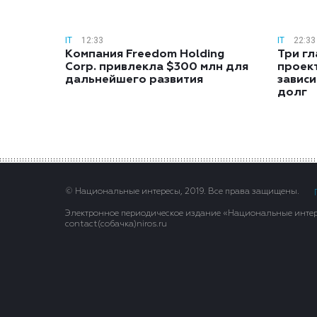
IT
12:33
IT
22:33
Компания Freedom Holding
Три гл
Corp. привлекла $300 млн для
проек
дальнейшего развития
зависи
долг
© Национальные интересы, 2019. Все права защищены.
Электронное периодическое издание «Национальные интере
contact(сoбaчка)niros.ru