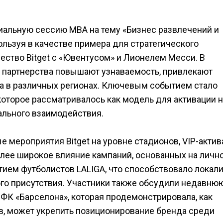
циальную сессию MBA на тему «Бизнес развлечений и
ользуя в качестве примера для стратегического
ство Bitget с «Ювентусом» и Лионелем Месси. В
е партнерства повышают узнаваемость, привлекают
а в различных регионах. Ключевым событием стало
 которое рассматривалось как модель для активации 
ального взаимодействия.
мероприятия Bitget на уровне стадионов, VIP-актив
олее широкое влияние кампаний, основанных на личн
стием футболистов LALIGA, что способствовало локал
ого присутствия. Участники также обсудили недавню
ФК «Барселона», которая продемонстрировала, как
ов, может укрепить позиционирование бренда среди