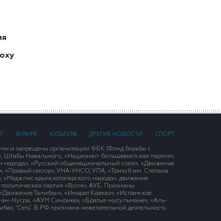
ия
поху
РГ
В МИРЕ
КУЛЬТУРА
ДРУГИЕ НОВОСТИ
СПОРТ
ими и запрещены организации ФБК (Фонд борьбы с
), Штабы Навального, «Национал-большевистская партия»,
и народа», «Русский общенациональный союз», «Движение
 «Правый сектор», УНА-УНСО, УПА, «Тризуб им. Степана
, «Меджлис крымскотатарского народа», движение
 политическая партия «Воля», АУЕ. Признаны
«Движение Талибан», «Имарат Кавказ», «Исламское
д-ан-Нусра, «АУМ Синрике», «Братья-мусульмане», «Аль-
ба», "Сеть". В РФ признана нежелательной деятельность