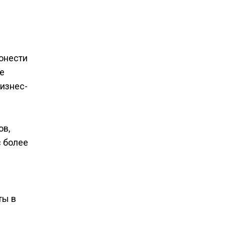
онести
е
бизнес-
ов,
с более
ты в