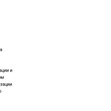
на
ации и
ом
изации
ю