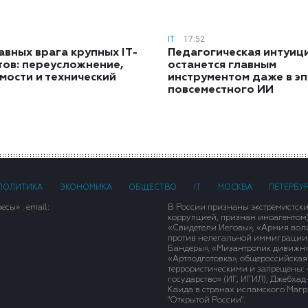
IT
17:52
авных врага крупных IT-
Педагогическая интуиц
тов: переусложнение,
останется главным
мости и технический
инструментом даже в э
повсеместного ИИ
ПОЛИТИКА
ЭКОНОМИКА
ОБЩЕСТВО
IT
МОСКВА
ПЕТЕРБУ
сы» . email:
В России признаны экстремистск
коррупцией, признан иноагентом
«Свидетели Иеговы», «Армия вол
против нелегальной иммиграции»,
Бандеры», «Мизантропик дивижн»
«Артподготовка», общероссийская
террористическими и запрещены: 
государство» (ИГ, ИГИЛ), Джебха
Каида в странах исламского Магри
"Открытой России".