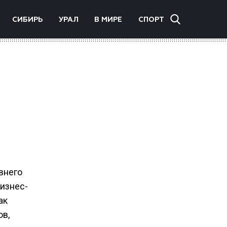
СИБИРЬ
УРАЛ
В МИРЕ
СПОРТ
внего
бизнес-
ак
ов,