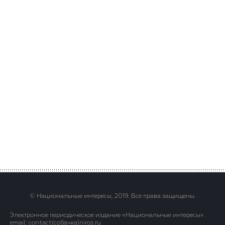
© Национальные интересы, 2019. Все права защищены.
Электронное периодическое издание «Национальные интересы» .
email: contact(сoбaчка)niros.ru