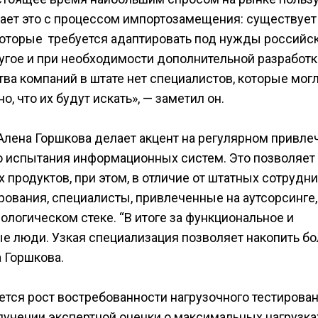
вает это с процессом импортозамещения: существует
которые требуется адаптировать под нужды российс
ругое и при необходимости дополнительной разработк
тва компаний в штате нет специалистов, которые мог
о, что их будут искать», — заметил он.
лена Горшкова делает акцент на регулярном привле
ю испытания информационных систем. Это позволяет
продуктов, при этом, в отличие от штатных сотрудни
ования, специалисты, привлеченные на аутсорсинге,
ологическом стеке. “В итоге за функциональное и
ые люди. Узкая специализация позволяет накопить б
а Горшкова.
ается рост востребованности нагрузочного тестирован
лучении экспертной оценки о максимальных нагрузка