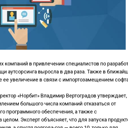
их компаний в привлечении специалистов по разрабо
щи аутсорсинга выросла в два раза. Также в ближай
е ее увеличение в связи с импортозамещением софта
ректор «Норбит» Владимир Вертоградов утверждает,
млением большого числа компаний отказаться от
го программного обеспечения, а также с
целом. Эксперт объясняет, что для запуска продукт
ков, а спустя полгода-год — всего 10, только для