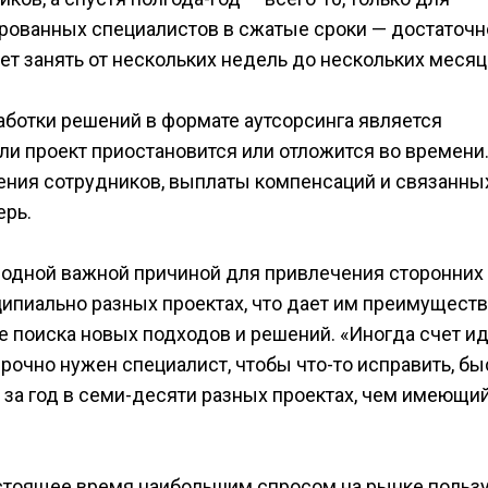
рованных специалистов в сжатые сроки — достаточн
ет занять от нескольких недель до нескольких месяц
аботки решений в формате аутсорсинга является
сли проект приостановится или отложится во времени
ения сотрудников, выплаты компенсаций и связанны
ерь.
 одной важной причиной для привлечения сторонних
ципиально разных проектах, что дает им преимущест
 поиска новых подходов и решений. «Иногда счет ид
 срочно нужен специалист, чтобы что-то исправить, б
 за год в семи-десяти разных проектах, чем имеющи
астоящее время наибольшим спросом на рынке польз