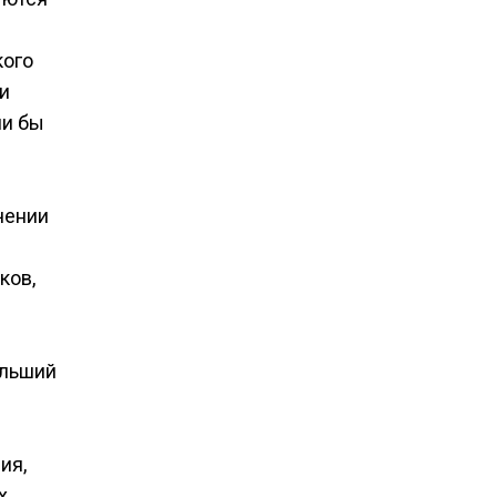
кого
и
ли бы
чении
ков,
ольший
ия,
х,