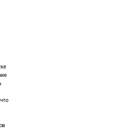
тке
шие
.
 что
ов