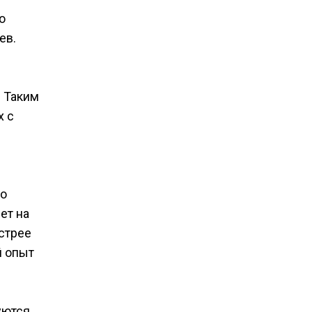
о
ев.
. Таким
х с
во
ет на
ыстрее
й опыт
уются