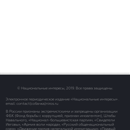
© Национальные интересы, 2019. Все права защищены.
Электронное периодическое издание «Национальные интересы» .
email: contact(сoбaчка)niros.ru
В России признаны экстремистскими и запрещены организации
ФБК (Фонд борьбы с коррупцией, признан иноагентом), Штабы
Навального, «Национал-большевистская партия», «Свидетели
Иеговы», «Армия воли народа», «Русский общенациональный
союз», «Движение против нелегальной иммиграции», «Правый