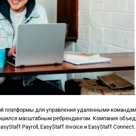
ой платформы для управления удаленными командам
вершился масштабным ребрендингом. Компания объе
yStaff Payroll, EasyStaff Invoice и EasyStaff Connect.