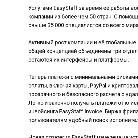
Услугами EasyStaff за время её работы 
компании из более чем 50 стран. С пом
свыше 35 000 специалистов со всего мир
Активный рост компании и её глобальные
общей концепцией объединены три отдель
остаются их интерфейсы и платформы.
Теперь платежи с минимальными рисками
оплаты, включая карты, PayPal и крипто
прозрачного и безопасного расчета с уда
Легко и законно получать платежи от кли
инвойсинга EasyStaff Invoice. Биржа фри
пользователям удобный поиск исполнител
Новая стратегия EasyStaff нацелена на у