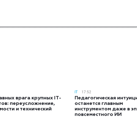
IT
17:52
авных врага крупных IT-
Педагогическая интуиц
тов: переусложнение,
останется главным
мости и технический
инструментом даже в э
повсеместного ИИ