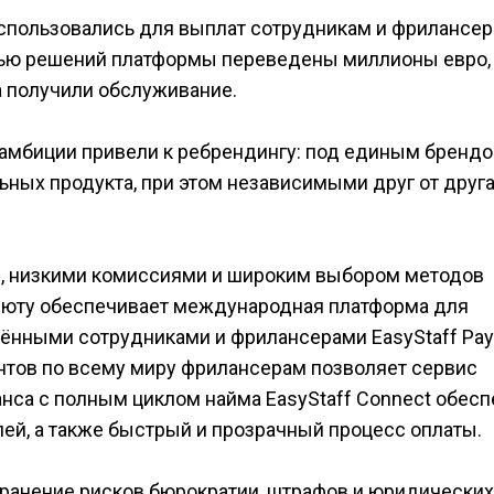
воспользовались для выплат сотрудникам и фрилансе
ощью решений платформы переведены миллионы евро,
а получили обслуживание.
 амбиции привели к ребрендингу: под единым брендо
ных продукта, при этом независимыми друг от друг
, низкими комиссиями и широким выбором методов
валюту обеспечивает международная платформа для
лёнными сотрудниками и фрилансерами EasyStaff Payr
ентов по всему миру фрилансерам позволяет сервис
ланса с полным циклом найма EasyStaff Connect обесп
ей, а также быстрый и прозрачный процесс оплаты.
странение рисков бюрократии, штрафов и юридических