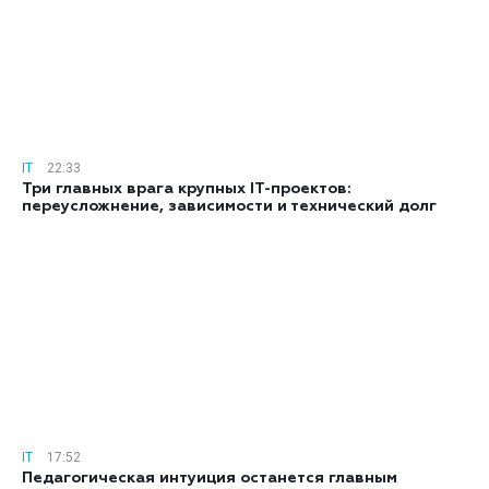
IT
22:33
Три главных врага крупных IT-проектов:
переусложнение, зависимости и технический долг
IT
17:52
Педагогическая интуиция останется главным