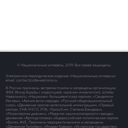
© Национальные интересы, 2019. Все права защищены.
Электронное периодическое издание «Национальные интересы» .
email: contact(сoбaчка)niros.ru
В России признаны экстремистскими и запрещены организации
ФБК (Фонд борьбы с коррупцией, признан иноагентом), Штабы
Навального, «Национал-большевистская партия», «Свидетели
Иеговы», «Армия воли народа», «Русский общенациональный
союз», «Движение против нелегальной иммиграции», «Правый
сектор», УНА-УНСО, УПА, «Тризуб им. Степана Бандеры»,
«Мизантропик дивижн», «Меджлис крымскотатарского народа»,
движение «Артподготовка», общероссийская политическая партия
«Воля», АУЕ. Признаны террористическими и запрещены:
«Движение Талибан», «Имарат Кавказ», «Исламское государство»