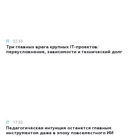
IT
22:33
Три главных врага крупных IT-проектов:
переусложнение, зависимости и технический долг
IT
17:52
Педагогическая интуиция останется главным
инструментом даже в эпоху повсеместного ИИ