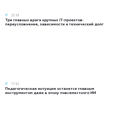
IT
22:33
Три главных врага крупных IT-проектов:
переусложнение, зависимости и технический долг
IT
17:52
Педагогическая интуиция останется главным
инструментом даже в эпоху повсеместного ИИ