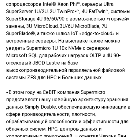
сопроцессоров Intel® Xeon Phi™, серверы Ultra
SuperServer 1U/2U, 2U TwinPro²™, 4U FatTwin™, системы
SuperStorage 4U 36/60/90 с возможностью «горячей»
замены, 3U MicroCloud, 3U/6U MicroBlade, 7U
SuperBlade®, а также шлюз IoT «edge-to-cloud» и
встроенные серверы. На выставке также можно
увидеть Supermicro 1U 10x NVMe с сервером
Microsoft SQL для рабочих нагрузок OLTP и 4U 90-
отсековый JBOD Lustre на базе
высокопроизводительной параллельной файловой
системы ZFS для HPC и Больших данных.
«В этом году на CeBIT компания Supermicro
представляет нашу новейшую архитектуру хранения
данных Simply Double, обеспечивающую инновации в
сфере производительности, плотности,
обрабатывающей способности и эффективности для
облачных систем, НРС, центров данных и
корпоративных приложений, — отметил Чарльз Лян