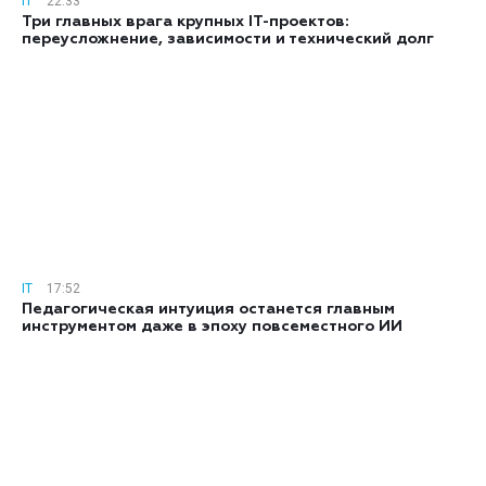
IT
22:33
Три главных врага крупных IT-проектов:
переусложнение, зависимости и технический долг
IT
17:52
Педагогическая интуиция останется главным
инструментом даже в эпоху повсеместного ИИ