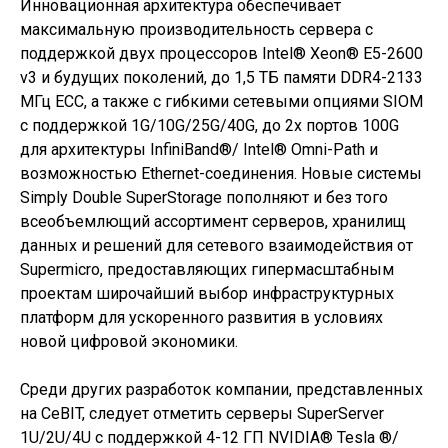
Инновационная архитектура обеспечивает
максимальную производительность сервера с
поддержкой двух процессоров Intel® Xeon® E5-2600
v3 и будущих поколений, до 1,5 ТБ памяти DDR4-2133
МГц ECC, а также с гибкими сетевыми опциями SIOM
с поддержкой 1G/10G/25G/40G, до 2x портов 100G
для архитектуры InfiniBand®/ Intel® Omni-Path и
возможностью Ethernet-соединения. Новые системы
Simply Double SuperStorage пополняют и без того
всеобъемлющий ассортимент серверов, хранилищ
данных и решений для сетевого взаимодействия от
Supermicro, предоставляющих гипермасштабным
проектам широчайший выбор инфраструктурных
платформ для ускоренного развития в условиях
новой цифровой экономики.
Среди других разработок компании, представленных
на CeBIT, следует отметить серверы SuperServer
1U/2U/4U с поддержкой 4-12 ГП NVIDIA® Tesla ®/