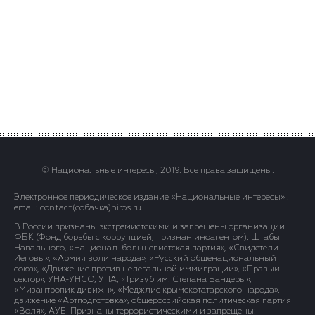
© Национальные интересы, 2019. Все права защищены.
Электронное периодическое издание «Национальные интересы» .
email: contact(сoбaчка)niros.ru
В России признаны экстремистскими и запрещены организации
ФБК (Фонд борьбы с коррупцией, признан иноагентом), Штабы
Навального, «Национал-большевистская партия», «Свидетели
Иеговы», «Армия воли народа», «Русский общенациональный
союз», «Движение против нелегальной иммиграции», «Правый
сектор», УНА-УНСО, УПА, «Тризуб им. Степана Бандеры»,
«Мизантропик дивижн», «Меджлис крымскотатарского народа»,
движение «Артподготовка», общероссийская политическая партия
«Воля», АУЕ. Признаны террористическими и запрещены: