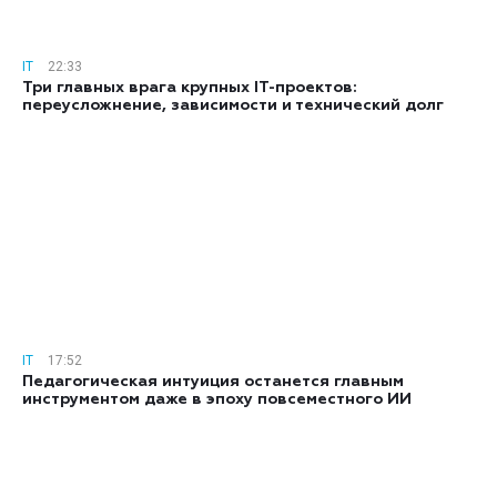
IT
22:33
Три главных врага крупных IT-проектов:
переусложнение, зависимости и технический долг
IT
17:52
Педагогическая интуиция останется главным
инструментом даже в эпоху повсеместного ИИ