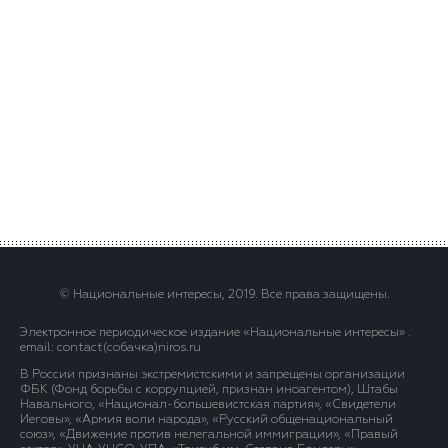
© Национальные интересы, 2019. Все права защищены.
Электронное периодическое издание «Национальные интересы» .
email: contact(сoбaчка)niros.ru
В России признаны экстремистскими и запрещены организации
ФБК (Фонд борьбы с коррупцией, признан иноагентом), Штабы
Навального, «Национал-большевистская партия», «Свидетели
Иеговы», «Армия воли народа», «Русский общенациональный
союз», «Движение против нелегальной иммиграции», «Правый