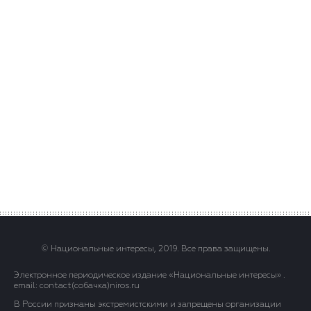
© Национальные интересы, 2019. Все права защищены.
Электронное периодическое издание «Национальные интересы» .
email: contact(сoбaчка)niros.ru
В России признаны экстремистскими и запрещены организации