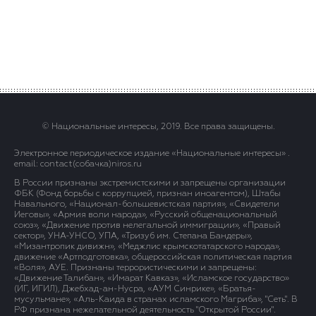
© Национальные интересы, 2019. Все права защищены.
Электронное периодическое издание «Национальные интересы» .
email: contact(сoбaчка)niros.ru
В России признаны экстремистскими и запрещены организации
ФБК (Фонд борьбы с коррупцией, признан иноагентом), Штабы
Навального, «Национал-большевистская партия», «Свидетели
Иеговы», «Армия воли народа», «Русский общенациональный
союз», «Движение против нелегальной иммиграции», «Правый
сектор», УНА-УНСО, УПА, «Тризуб им. Степана Бандеры»,
«Мизантропик дивижн», «Меджлис крымскотатарского народа»,
движение «Артподготовка», общероссийская политическая партия
«Воля», АУЕ. Признаны террористическими и запрещены:
«Движение Талибан», «Имарат Кавказ», «Исламское государство»
(ИГ, ИГИЛ), Джебхад-ан-Нусра, «АУМ Синрике», «Братья-
мусульмане», «Аль-Каида в странах исламского Магриба», "Сеть". В
РФ признана нежелательной деятельность "Открытой России".