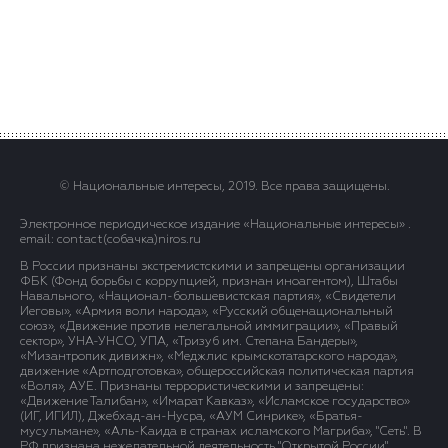
© Национальные интересы, 2019. Все права защищены.
Электронное периодическое издание «Национальные интересы» .
email: contact(сoбaчка)niros.ru
В России признаны экстремистскими и запрещены организации
ФБК (Фонд борьбы с коррупцией, признан иноагентом), Штабы
Навального, «Национал-большевистская партия», «Свидетели
Иеговы», «Армия воли народа», «Русский общенациональный
союз», «Движение против нелегальной иммиграции», «Правый
сектор», УНА-УНСО, УПА, «Тризуб им. Степана Бандеры»,
«Мизантропик дивижн», «Меджлис крымскотатарского народа»,
движение «Артподготовка», общероссийская политическая партия
«Воля», АУЕ. Признаны террористическими и запрещены:
«Движение Талибан», «Имарат Кавказ», «Исламское государство»
(ИГ, ИГИЛ), Джебхад-ан-Нусра, «АУМ Синрике», «Братья-
мусульмане», «Аль-Каида в странах исламского Магриба», "Сеть". В
РФ признана нежелательной деятельность "Открытой России".