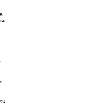
жды
лья
о
м
14-