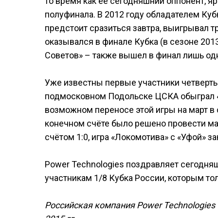
то время как её сегодняшний оппонент, я
полуфинала. В 2012 году обладателем Кубк
предстоит сразиться завтра, выигрывал т
оказывался в финале Кубка (в сезоне 2013
Советов» – также вышел в финал лишь одн
Уже известны первые участники четвертьф
подмосковном Подольске ЦСКА обыграл «Т
возможном переносе этой игры на март в 
конечном счёте было решено провести мат
счётом 1:0, игра «Локомотива» с «Уфой» з
Power Technologies поздравляет сегодня
участникам 1/8 Кубка России, которым то
Российская компания Power Technologies