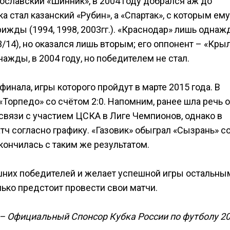
рославский «Шинник», в 2004 году добрался аж до
а стал казанский «Рубин», а «Спартак», с которым ему
рижды (1994, 1998, 2003гг.). «Краснодар» лишь одна
/14), но оказался лишь вторым; его оппонент – «Кры
ажды, в 2004 году, но победителем не стал.
инала, игры которого пройдут в марте 2015 года. В
орпедо» со счётом 2:0. Напомним, ранее шла речь о
связи с участием ЦСКА в Лиге Чемпионов, однако в
ч согласно графику. «Газовик» обыграл «Сызрань» с
акончилась с таким же результатом.
шних победителей и желает успешной игры остальны
лько предстоит провести свои матчи.
 – Официальный Спонсор Кубка России по футболу 20