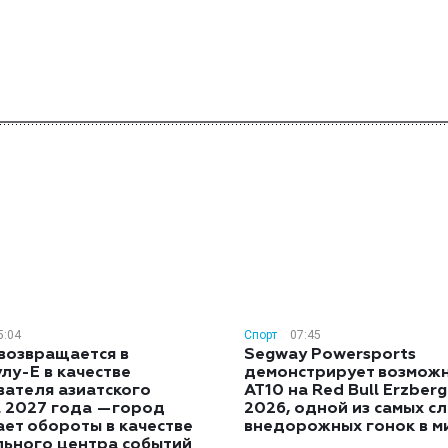
5:04
Спорт
07:45
возвращается в
Segway Powersports
лу-E в качестве
демонстрирует возмож
вателя азиатского
AT10 на Red Bull Erzber
а 2027 года —город
2026, одной из самых с
ет обороты в качестве
внедорожных гонок в м
льного центра событий