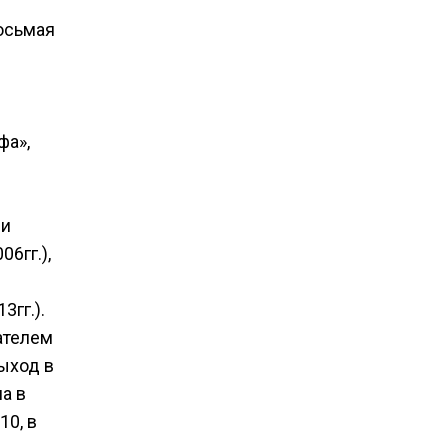
восьмая
фа»,
ми
6гг.),
3гг.).
ателем
выход в
а в
10, в