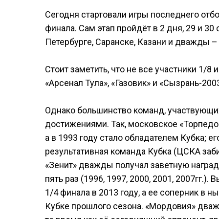
Сегодня стартовали игры последнего отбо
финала. Сам этап пройдёт в 2 дня, 29 и 30 
Петербурге, Саранске, Казани и дважды –
Стоит заметить, что не все участники 1/8
«Арсенал Тула», «Газовик» и «Сызрань-2003
Однако большинство команд, участвующих
достижениями. Так, московское «Торпедо» 
а в 1993 году стало обладателем Кубка; 
результативная команда Кубка (ЦСКА забирал
«Зенит» дважды получал заветную награду
пять раз (1996, 1997, 2000, 2001, 2007гг.
1/4 финала в 2013 году, а ее соперник в 
Кубке прошлого сезона. «Мордовия» дважд