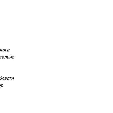
вня в
ительно
бласти
ор