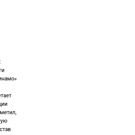
:
ги
инамо»
етает
ции
тметил,
ную
став