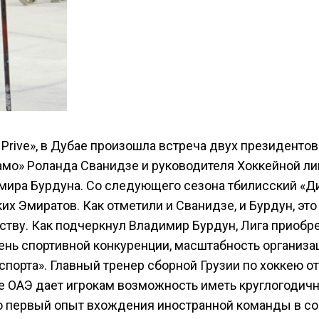
Prive», в Дубае произошла встреча двух президентов
амо» Роланда Сванидзе и руководителя Хоккейной ли
ира Бурдуна. Со следующего сезона тбилисский «Д
х Эмиратов. Как отметили и Сванидзе, и Бурдун, это
тву. Как подчеркнул Владимир Бурдун, Лига приобр
нь спортивной конкуренции, масштабность организа
 спорта». Главный тренер сборной Грузии по хоккею о
е ОАЭ дает игрокам возможность иметь круглогодич
то первый опыт вхождения иностранной команды в со