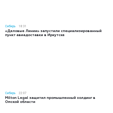
Сибирь
18:31
«Деловые Линии» запустили специализированный
пункт авиадоставки в Иркутске
Сибирь
22:07
Milton Legal защитил промышленный холдинг в
Омской области