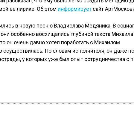
ый рассказал, что ему было легко создать мелодию д
мой ее лирике. Об этом
информирует
сайт АртМосков
бились в новую песню Владислава Медяника. В социа
 они особенно восхищались глубиной текста Михаила
то он очень давно хотел поработать с Михаилом
то осуществилась. По словам исполнителя, он даже по
страды, у которых уже был опыт сотрудничества с п