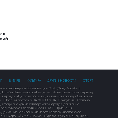
е в
ьной
РГ
В МИРЕ
КУЛЬТУРА
ДРУГИЕ НОВОСТИ
СПОРТ
ими и запрещены организации ФБК (Фонд борьбы с
), Штабы Навального, «Национал-большевистская партия»,
и народа», «Русский общенациональный союз», «Движение
 «Правый сектор», УНА-УНСО, УПА, «Тризуб им. Степана
, «Меджлис крымскотатарского народа», движение
 политическая партия «Воля», АУЕ. Признаны
«Движение Талибан», «Имарат Кавказ», «Исламское
д-ан-Нусра, «АУМ Синрике», «Братья-мусульмане», «Аль-