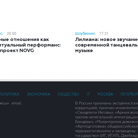
ес
20:00
Шоубизнес
17:21
ные отношения как
Лилиана: новое звучани
птуальный перформанс:
современной танцевал
 проект NOVG
музыке
ПОЛИТИКА
ЭКОНОМИКА
ОБЩЕСТВО
IT
МОСКВА
ПЕТЕРБУ
сы» . email:
В России признаны экстремистск
коррупцией, признан иноагентом
«Свидетели Иеговы», «Армия вол
против нелегальной иммиграции»,
Бандеры», «Мизантропик дивижн»
«Артподготовка», общероссийская
террористическими и запрещены: 
государство» (ИГ, ИГИЛ), Джебха