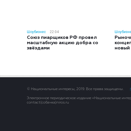
Шоубизнес
22:04
Шоубизн
Союз пиарщиков РФ провел
Рыноч
масштабную акцию добра со
конце
звёздами
новый
© Национальные интересы, 2019. Все права защищены.
Электронное периодическое издание «Национальные интере
contact(сoбaчка)niros.ru