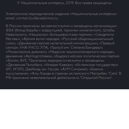
© Национальные интересы, 2019. Все права защищены.
Электронное периодическое издание «Национальные интересы» .
email: contact(сoбaчка)niros.ru
В России признаны экстремистскими и запрещены организации
ФБК (Фонд борьбы с коррупцией, признан иноагентом), Штабы
Навального, «Национал-большевистская партия», «Свидетели
Иеговы», «Армия воли народа», «Русский общенациональный
союз», «Движение против нелегальной иммиграции», «Правый
сектор», УНА-УНСО, УПА, «Тризуб им. Степана Бандеры»,
«Мизантропик дивижн», «Меджлис крымскотатарского народа»,
движение «Артподготовка», общероссийская политическая партия
«Воля», АУЕ. Признаны террористическими и запрещены:
«Движение Талибан», «Имарат Кавказ», «Исламское государство»
(ИГ, ИГИЛ), Джебхад-ан-Нусра, «АУМ Синрике», «Братья-
мусульмане», «Аль-Каида в странах исламского Магриба», "Сеть". В
РФ признана нежелательной деятельность "Открытой России".