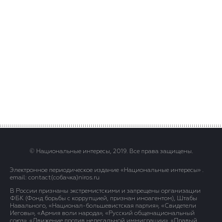
© Национальные интересы, 2019. Все права защищены.
Электронное периодическое издание «Национальные интересы» .
email: contact(сoбaчка)niros.ru
В России признаны экстремистскими и запрещены организации
ФБК (Фонд борьбы с коррупцией, признан иноагентом), Штабы
Навального, «Национал-большевистская партия», «Свидетели
Иеговы», «Армия воли народа», «Русский общенациональный
союз», «Движение против нелегальной иммиграции», «Правый