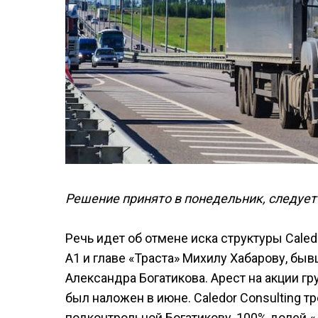
Решение принято в понедельник, следует
Речь идет об отмене иска структуры Caled
А1 и главе «Траста» Михилу Хабарову, б
Александра Богатикова. Арест на акции г
был наложен в июне. Caledor Consulting т
подконтрольной Богатикову, 100% долей «Д