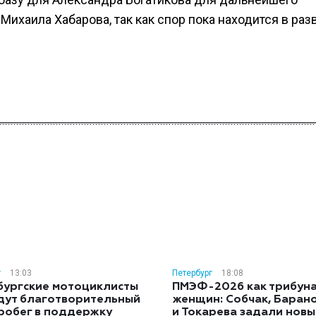
ихаила Хабарова, так как спор пока находится в раз
г
13:03
Петербург
18:08
бургские мотоциклисты
ПМЭФ-2026 как трибуна
дут благотворительный
женщин: Собчак, Баран
робег в поддержку
и Токарева задали новы