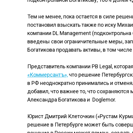
Тем не менее, пока остается в силе реше
постановил взыскать также по иску Михаи
компании DL Management (подконтрольна 
введены свои ограничительные меры, за
Богатикова продавать активы, в том числ
Представитель компании PB Legal, котора
«Коммерсантъ»,
что решение Петербургско
в РФ неоднократно принимались и отменял
добавил, что важнее то, что сохраняются
Александра Богатикова и Doglemor.
Юрист Дмитрий Клеточкин («Рустам Курмае
решение в Петербурге может быть соверш
решение в России может помочь создать 