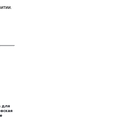
витии.
 для
овская
е