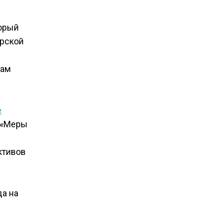
торый
прской
рам
е
: «Меры
ктивов
да на