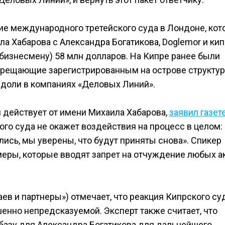
ние международного третейского суда в Лондоне, ко
ла Хабарова с Александра Богатикова, Doglemor и ки
бизнесмену) 58 млн долларов. На Кипре ранее были
прещающие зарегистрированным на острове структу
е доли в компаниях «Деловых Линий».
я действует от имени Михаила Хабарова,
заявил газет
го суда не окажет воздействия на процесс в целом
ись, мы уверены, что будут приняты снова». Спикер
 меры, которые вводят запрет на отчуждение любых а
в и партнеры») отмечает, что реакция Кипрского су
енно непредсказуемой. Эксперт также считает, что
базу для Александра Богатикова для дальнейшего