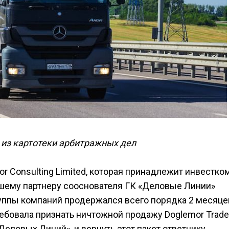
 из картотеки арбитражных дел
or Consulting Limited, которая принадлежит инвестко
ывшему партнеру сооснователя ГК «Деловые Линии»
руппы компаний продержался всего порядка 2 месяце
ребовала признать ничтожной продажу Doglemor Trade
еловых Линий», и вернуть этот пакет ответчику.