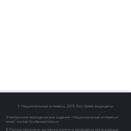
© Национальные интересы, 2019. Все права защищены.
Электронное периодическое издание «Национальные интересы» .
email: contact(сoбaчка)niros.ru
В России признаны экстремистскими и запрещены организации