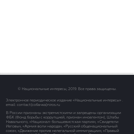
© Национальные интересы, 2019. Все права защищены.
Электронное периодическое издание «Национальные интересы» .
email: contact(сoбaчка)niros.ru
В России признаны экстремистскими и запрещены организации
ФБК (Фонд борьбы с коррупцией, признан иноагентом), Штабы
Навального, «Национал-большевистская партия», «Свидетели
Иеговы», «Армия воли народа», «Русский общенациональный
союз», «Движение против нелегальной иммиграции», «Правый