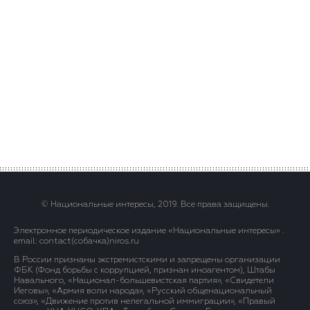
© Национальные интересы, 2019. Все права защищены.
Электронное периодическое издание «Национальные интересы» .
email: contact(сoбaчка)niros.ru
В России признаны экстремистскими и запрещены организации
ФБК (Фонд борьбы с коррупцией, признан иноагентом), Штабы
Навального, «Национал-большевистская партия», «Свидетели
Иеговы», «Армия воли народа», «Русский общенациональный
союз», «Движение против нелегальной иммиграции», «Правый