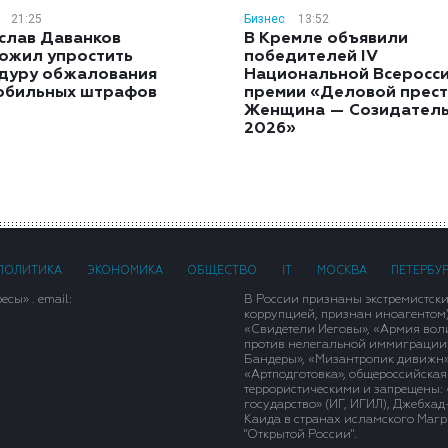
21:25
Бизнес
13:52
слав Даванков
В Кремле объявили
ожил упростить
победителей IV
дуру обжалования
Национальной Всеросс
обильных штрафов
премии «Деловой прест
Женщина — Созидател
2026»
ПОЛИТИКА
ЭКОНОМИКА
ОБЩЕСТВО
IT
МОСКВА
ПЕТЕРБУ
сы» . email:
В России признаны экстремистск
коррупцией, признан иноагентом
«Свидетели Иеговы», «Армия вол
против нелегальной иммиграции»,
Бандеры», «Мизантропик дивижн»
«Артподготовка», общероссийская
террористическими и запрещены: 
государство» (ИГ, ИГИЛ), Джебха
Каида в странах исламского Магри
"Открытой России".