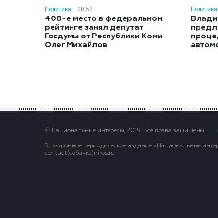
Политика
20:52
Политика
408-е место в федеральном
Влади
рейтинге занял депутат
предл
Госдумы от Республики Коми
проце
Олег Михайлов
автом
© Национальные интересы, 2019. Все права защищены.
Электронное периодическое издание «Национальные интере
contact(сoбaчка)niros.ru