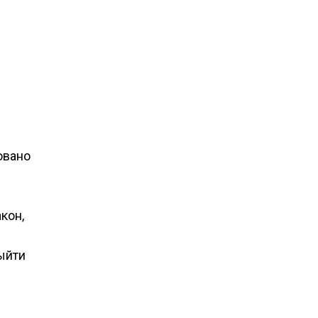
овано
кон,
ыйти