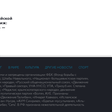
ийской
иж:
ь —
РГ
В МИРЕ
КУЛЬТУРА
ДРУГИЕ НОВОСТИ
СПОРТ
ими и запрещены организации ФБК (Фонд борьбы с
), Штабы Навального, «Национал-большевистская партия»,
и народа», «Русский общенациональный союз», «Движение
 «Правый сектор», УНА-УНСО, УПА, «Тризуб им. Степана
, «Меджлис крымскотатарского народа», движение
 политическая партия «Воля», АУЕ. Признаны
«Движение Талибан», «Имарат Кавказ», «Исламское
д-ан-Нусра, «АУМ Синрике», «Братья-мусульмане», «Аль-
ба», "Сеть". В РФ признана нежелательной деятельность