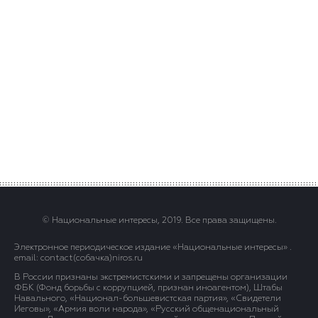
© Национальные интересы, 2019. Все права защищены.
Электронное периодическое издание «Национальные интересы» .
email: contact(сoбaчка)niros.ru
В России признаны экстремистскими и запрещены организации
ФБК (Фонд борьбы с коррупцией, признан иноагентом), Штабы
Навального, «Национал-большевистская партия», «Свидетели
Иеговы», «Армия воли народа», «Русский общенациональный