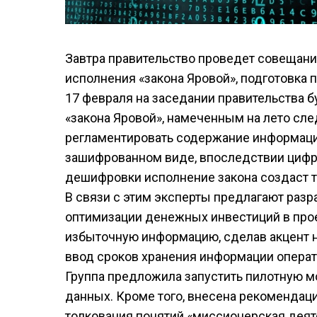
Завтра правительство проведет совещани
исполнения «закона Яровой», подготовка
17 февраля на заседании правительства 
«закона Яровой», намеченным на лето сл
регламентировать содержание информации
зашифрованном виде, впоследствии цифра
дешифровки исполнение закона создаст т
В связи с этим эксперты предлагают раз
оптимизации денежных инвестиций в прое
избыточную информацию, сделав акцент н
ввод сроков хранения информации операт
Группа предложила запустить пилотную м
данных. Кроме того, внесена рекомендац
толкования понятий «миссионерская деят