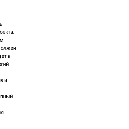
ь
оекта.
ем
 должен
дет в
огий
в и
апный
ия