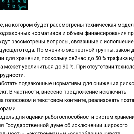
е, на котором будет рассмотрены техническая модел
 подзаконных нормативов и объем финансирования пр
будут рассмотрены вопросы, связанные с исполнени
едующего года. По мнению экспертной группы, закон
 для хранения, поскольку сейчас до 50 % трафика и
 может увеличиться до 90 %. При отсутствии технол
рудности.
работать подзаконные нормативы для снижения риско
кт. В частности, внесено предложение исключить
а голосовом и текстовом контенте, реализовать поэт
орами.
одель для оценки работоспособности систем хранен
ия Государственной думе об исключении широкого
ельность», «экстремизм» и «оскорбление чувств