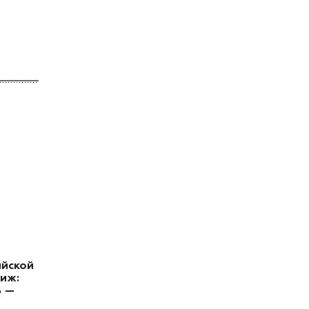
ийской
иж:
ь —