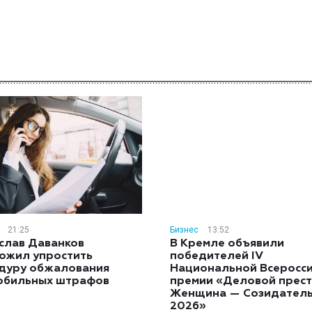
21:25
Бизнес
13:52
слав Даванков
В Кремле объявили
ожил упростить
победителей IV
дуру обжалования
Национальной Всеросс
обильных штрафов
премии «Деловой прест
Женщина — Созидател
2026»