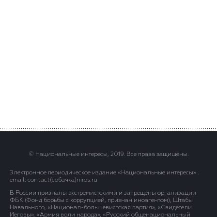
© Национальные интересы, 2019. Все права защищены.
Электронное периодическое издание «Национальные интересы» .
email: contact(сoбaчка)niros.ru
В России признаны экстремистскими и запрещены организации
ФБК (Фонд борьбы с коррупцией, признан иноагентом), Штабы
Навального, «Национал-большевистская партия», «Свидетели
Иеговы», «Армия воли народа», «Русский общенациональный