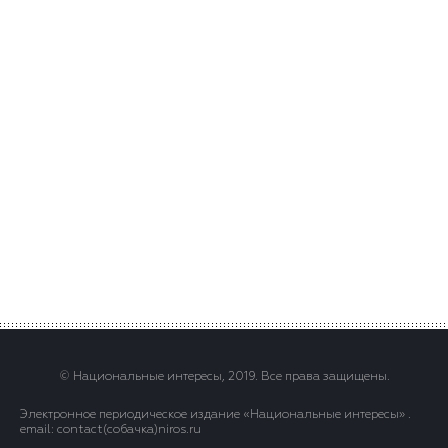
© Национальные интересы, 2019. Все права защищены.
Электронное периодическое издание «Национальные интересы» .
email: contact(сoбaчка)niros.ru