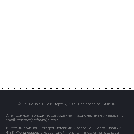
© Национальные интересы, 2019. Все права защищены.
Электронное периодическое издание «Национальные интересы» .
email: contact(сoбaчка)niros.ru
В России признаны экстремистскими и запрещены организации
ФБК (Фонд борьбы с коррупцией, признан иноагентом), Штабы