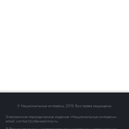
© Национальные интересы, 2019. Все права защищены.
Электронное периодическое издание «Национальные интересы» .
email: contact(сoбaчка)niros.ru