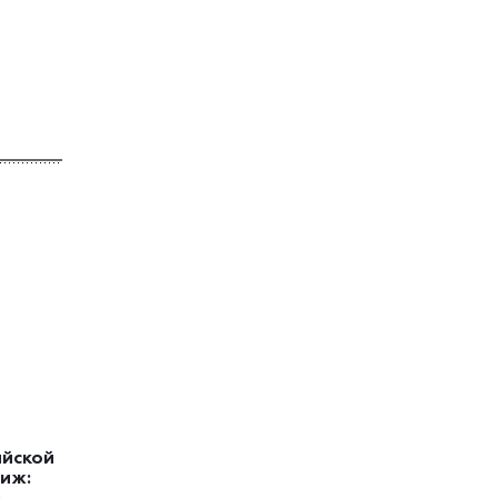
ийской
иж: