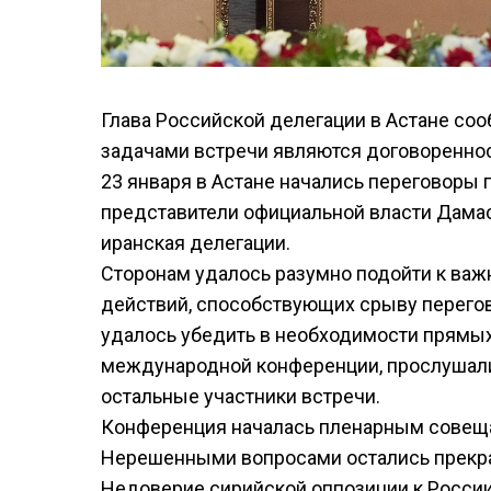
Глава Российской делегации в Астане со
задачами встречи являются договореннос
23 января в Астане начались переговоры 
представители официальной власти Дамаск
иранская делегации.
Сторонам удалось разумно подойти к важ
действий, способствующих срыву перегов
удалось убедить в необходимости прямых
международной конференции, прослушали 
остальные участники встречи.
Конференция началась пленарным совеща
Нерешенными вопросами остались прекра
Недоверие сирийской оппозиции к России 