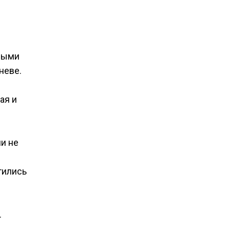
вными
неве.
ая и
и не
тились
.