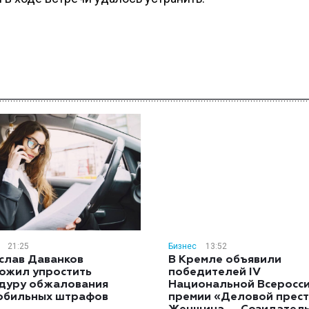
21:25
Бизнес
13:52
слав Даванков
В Кремле объявили
ожил упростить
победителей IV
дуру обжалования
Национальной Всеросс
обильных штрафов
премии «Деловой прест