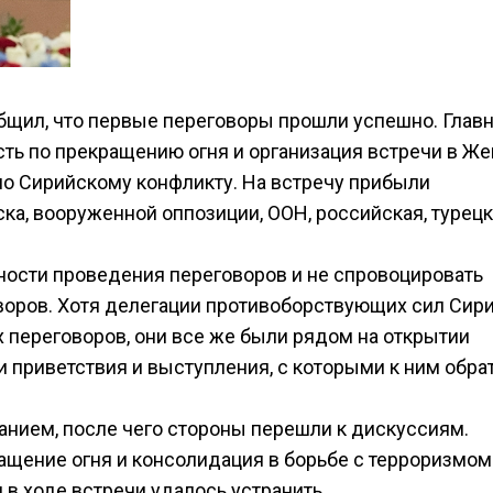
общил, что первые переговоры прошли успешно. Гла
ть по прекращению огня и организация встречи в Же
по Сирийскому конфликту. На встречу прибыли
а, вооруженной оппозиции, ООН, российская, турецк
ности проведения переговоров и не спровоцировать
оров. Хотя делегации противоборствующих сил Сири
 переговоров, они все же были рядом на открытии
приветствия и выступления, с которыми к ним обра
нием, после чего стороны перешли к дискуссиям.
щение огня и консолидация в борьбе с терроризмом
в ходе встречи удалось устранить.