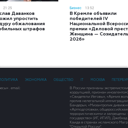
21:25
Бизнес
13:52
слав Даванков
В Кремле объявили
ожил упростить
победителей IV
дуру обжалования
Национальной Всеросс
обильных штрафов
премии «Деловой прест
Женщина — Созидател
2026»
ПОЛИТИКА
ЭКОНОМИКА
ОБЩЕСТВО
IT
МОСКВА
ПЕТЕРБУ
сы» . email:
В России признаны экстремистск
коррупцией, признан иноагентом
«Свидетели Иеговы», «Армия вол
против нелегальной иммиграции»,
Бандеры», «Мизантропик дивижн»
«Артподготовка», общероссийская
террористическими и запрещены: 
государство» (ИГ, ИГИЛ), Джебха
Каида в странах исламского Магри
"Открытой России".