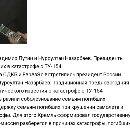
ладимир Путин и Нурсултан Назарбаев. Президенты
х в катастрофе с ТУ-154.
а ОДКБ и ЕврАзЭс встретились президент России
Нурсултан Назарбаев. Традиционная предновогодняя
гического известия о катастрофе с ТУ-154.
выразили соболезнование семьям погибших.
держку семьям погибших при крушении самолета и
рофы. Для этого Кремль сформировал государственн
комиссия разберется в причинах катастрофы, погибши