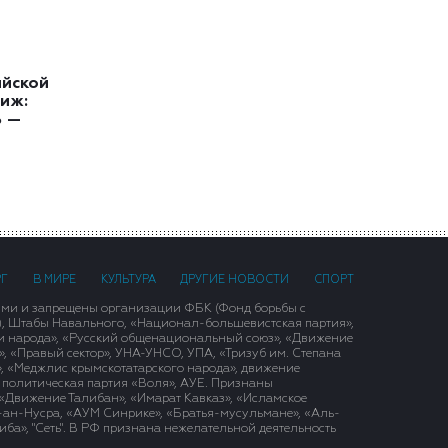
ийской
иж:
ь —
РГ
В МИРЕ
КУЛЬТУРА
ДРУГИЕ НОВОСТИ
СПОРТ
ими и запрещены организации ФБК (Фонд борьбы с
), Штабы Навального, «Национал-большевистская партия»,
и народа», «Русский общенациональный союз», «Движение
 «Правый сектор», УНА-УНСО, УПА, «Тризуб им. Степана
, «Меджлис крымскотатарского народа», движение
 политическая партия «Воля», АУЕ. Признаны
«Движение Талибан», «Имарат Кавказ», «Исламское
д-ан-Нусра, «АУМ Синрике», «Братья-мусульмане», «Аль-
ба», "Сеть". В РФ признана нежелательной деятельность