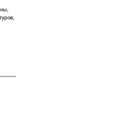
ны,
туров,