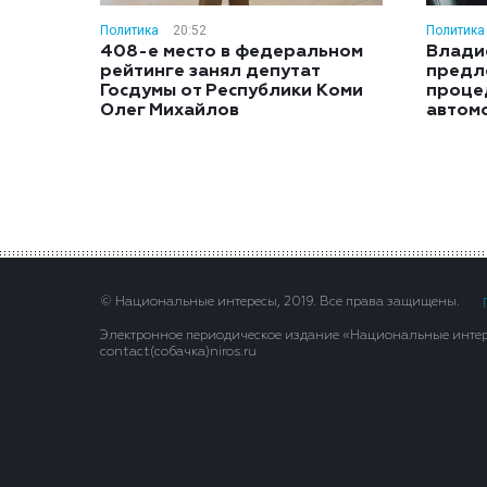
Политика
20:52
Политика
408-е место в федеральном
Влади
рейтинге занял депутат
предл
Госдумы от Республики Коми
проце
Олег Михайлов
автом
© Национальные интересы, 2019. Все права защищены.
Электронное периодическое издание «Национальные интере
contact(сoбaчка)niros.ru