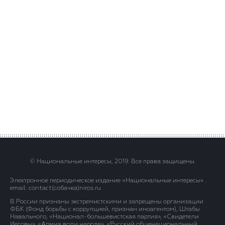
© Национальные интересы, 2019. Все права защищены.
Электронное периодическое издание «Национальные интересы» .
email: contact(сoбaчка)niros.ru
В России признаны экстремистскими и запрещены организации
ФБК (Фонд борьбы с коррупцией, признан иноагентом), Штабы
Навального, «Национал-большевистская партия», «Свидетели
Иеговы», «Армия воли народа», «Русский общенациональный