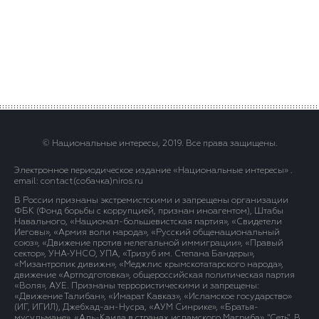
© Национальные интересы, 2019. Все права защищены.
Электронное периодическое издание «Национальные интересы» .
email: contact(сoбaчка)niros.ru
В России признаны экстремистскими и запрещены организации
ФБК (Фонд борьбы с коррупцией, признан иноагентом), Штабы
Навального, «Национал-большевистская партия», «Свидетели
Иеговы», «Армия воли народа», «Русский общенациональный
союз», «Движение против нелегальной иммиграции», «Правый
сектор», УНА-УНСО, УПА, «Тризуб им. Степана Бандеры»,
«Мизантропик дивижн», «Меджлис крымскотатарского народа»,
движение «Артподготовка», общероссийская политическая партия
«Воля», АУЕ. Признаны террористическими и запрещены:
«Движение Талибан», «Имарат Кавказ», «Исламское государство»
(ИГ, ИГИЛ), Джебхад-ан-Нусра, «АУМ Синрике», «Братья-
мусульмане», «Аль-Каида в странах исламского Магриба», "Сеть". В