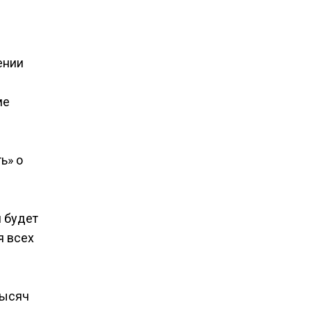
ении
ме
ь» о
и будет
я всех
тысяч