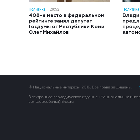
Политика
20:52
Политика
408-е место в федеральном
Влади
рейтинге занял депутат
предл
Госдумы от Республики Коми
проце
Олег Михайлов
автом
© Национальные интересы, 2019. Все права защищены.
Электронное периодическое издание «Национальные интере
contact(сoбaчка)niros.ru