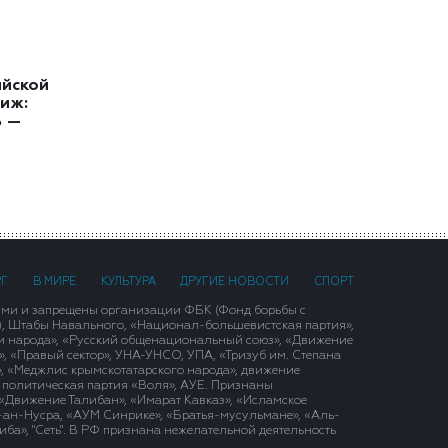
ийской
иж:
ь —
РГ
В МИРЕ
КУЛЬТУРА
ДРУГИЕ НОВОСТИ
СПОРТ
ими и запрещены организации ФБК (Фонд борьбы с
), Штабы Навального, «Национал-большевистская партия»,
и народа», «Русский общенациональный союз», «Движение
 «Правый сектор», УНА-УНСО, УПА, «Тризуб им. Степана
, «Меджлис крымскотатарского народа», движение
 политическая партия «Воля», АУЕ. Признаны
«Движение Талибан», «Имарат Кавказ», «Исламское
д-ан-Нусра, «АУМ Синрике», «Братья-мусульмане», «Аль-
ба», "Сеть". В РФ признана нежелательной деятельность