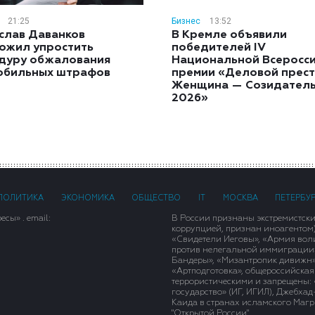
21:25
Бизнес
13:52
слав Даванков
В Кремле объявили
ожил упростить
победителей IV
дуру обжалования
Национальной Всеросс
обильных штрафов
премии «Деловой прест
Женщина — Созидател
2026»
ПОЛИТИКА
ЭКОНОМИКА
ОБЩЕСТВО
IT
МОСКВА
ПЕТЕРБУ
сы» . email:
В России признаны экстремистск
коррупцией, признан иноагентом
«Свидетели Иеговы», «Армия вол
против нелегальной иммиграции»,
Бандеры», «Мизантропик дивижн»
«Артподготовка», общероссийская
террористическими и запрещены: 
государство» (ИГ, ИГИЛ), Джебха
Каида в странах исламского Магри
"Открытой России".